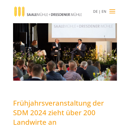
DE
|
EN
Frühjahrsveranstaltung der
SDM 2024 zieht über 200
Landwirte an